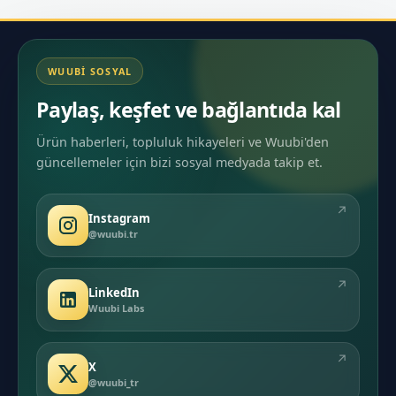
WUUBI SOSYAL
Paylaş, keşfet ve bağlantıda kal
Ürün haberleri, topluluk hikayeleri ve Wuubi'den
güncellemeler için bizi sosyal medyada takip et.
↗
Instagram
@wuubi.tr
↗
LinkedIn
Wuubi Labs
↗
X
@wuubi_tr