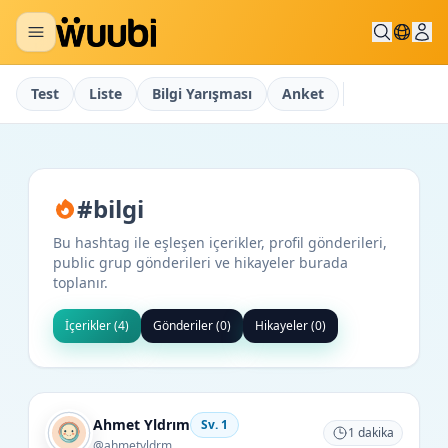
Test
Liste
Bilgi Yarışması
Anket
#
bilgi
Bu hashtag ile eşleşen içerikler, profil gönderileri,
public grup gönderileri ve hikayeler burada
toplanır.
İçerikler (
4
)
Gönderiler (
0
)
Hikayeler (
0
)
Ahmet Yldrım
Sv.
1
1
dakika
@
ahmetyldrm