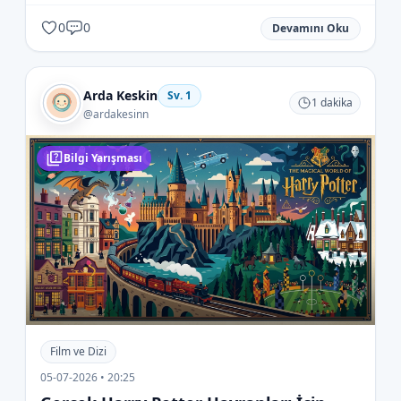
0
0
Devamını Oku
Arda Keskin
Sv.
1
1
dakika
@
ardakesinn
Bilgi Yarışması
Film ve Dizi
05-07-2026 • 20:25