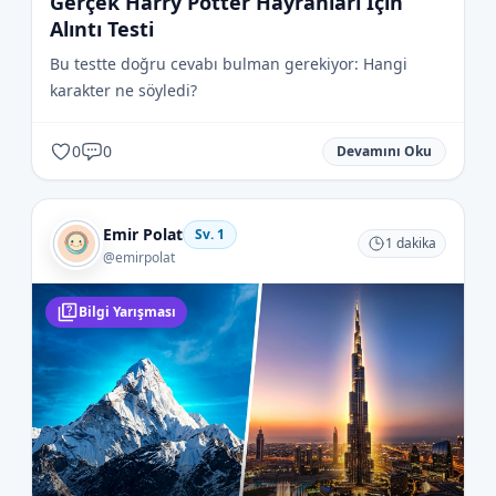
Gerçek Harry Potter Hayranları İçin
Alıntı Testi
Bu testte doğru cevabı bulman gerekiyor: Hangi
karakter ne söyledi?
0
0
Devamını Oku
Emir Polat
Sv.
1
1
dakika
@
emirpolat
Bilgi Yarışması