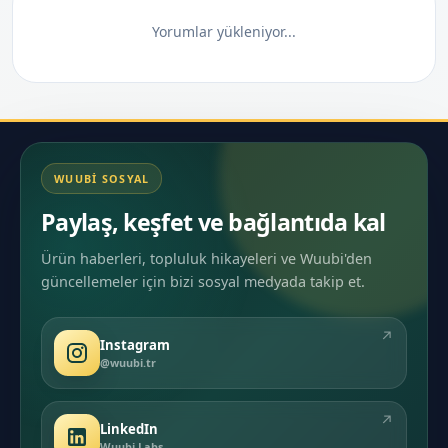
Yorumlar yükleniyor...
WUUBI SOSYAL
Paylaş, keşfet ve bağlantıda kal
Ürün haberleri, topluluk hikayeleri ve Wuubi'den
güncellemeler için bizi sosyal medyada takip et.
↗
Instagram
@wuubi.tr
↗
LinkedIn
Wuubi Labs