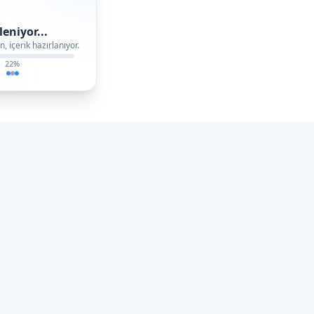
eniyor...
, içerik hazırlanıyor.
22
%