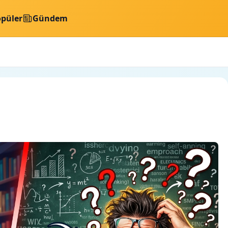
püler
Gündem