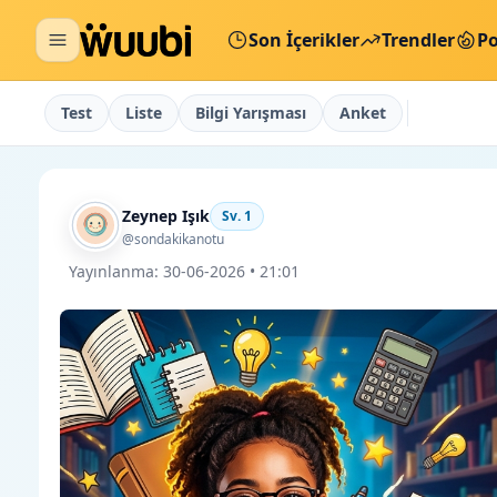
Son İçerikler
Trendler
Po
Test
Liste
Bilgi Yarışması
Anket
Zeynep Işık
Sv.
1
@sondakikanotu
Yayınlanma:
30-06-2026 • 21:01