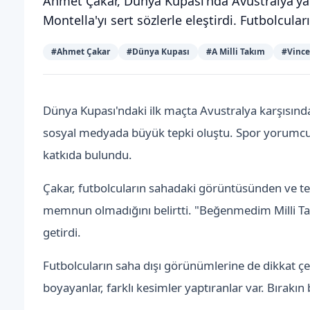
Ahmet Çakar, Dünya Kupası'nda Avustralya'ya 2
Montella'yı sert sözlerle eleştirdi. Futbolcula
#
Ahmet Çakar
#
Dünya Kupası
#
A Milli Takım
#
Vince
Dünya Kupası'ndaki ilk maçta Avustralya karşısınd
sosyal medyada büyük tepki oluştu. Spor yorumcus
katkıda bulundu.
Çakar, futbolcuların sahadaki görüntüsünden ve tek
memnun olmadığını belirtti. "Beğenmedim Milli Takım
getirdi.
Futbolcuların saha dışı görünümlerine de dikkat çek
boyayanlar, farklı kesimler yaptıranlar var. Bırakın 