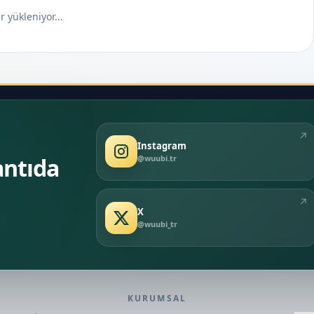
 yükleniyor...
↗
Instagram
@wuubi.tr
antıda
↗
X
@wuubi_tr
KURUMSAL