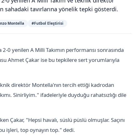
-0 yenilen A Milli Takım ve teknik direktör
rın sahadaki tavırlarına yönelik tepki gösterdi.
nzo Montella
#
Futbol Eleştirisi
a 2-0 yenilen A Milli Takımın performansı sonrasında
u Ahmet Çakar ise bu tepkilere sert yorumlarıyla
nik direktör Montella'nın tercih ettiği kadrodan
ı. Sinirliyim." ifadeleriyle duyduğu rahatsızlığı dile
en Çakar, "Hepsi havalı, süslü püslü olmuşlar. Saçını
bu işleri, top oynayın top." dedi.