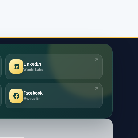
↗
LinkedIn
Wuubi Labs
↗
Facebook
@wuubitr