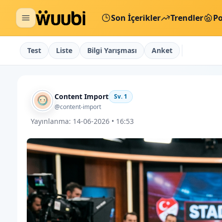
Son İçerikler
Trendler
Po
Test
Liste
Bilgi Yarışması
Anket
Content Import
Sv.
1
@content-import
Yayınlanma:
14-06-2026 • 16:53