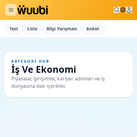
Test
Liste
Bilgi Yarışması
Anket
KATEGORI HUB
İş Ve Ekonomi
Piyasalar, girişimler, kariyer adımları ve iş
dünyasına dair içerikler.
Denizler Aştım
Sv.
2
1
dakika
@
sopranozz