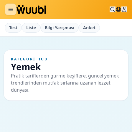
Test
Liste
Bilgi Yarışması
Anket
KATEGORI HUB
Yemek
Pratik tariflerden gurme keşiflere, güncel yemek
trendlerinden mutfak sırlarına uzanan lezzet
dünyası.
Content Import
Sv.
1
1
dakika
@
content-import