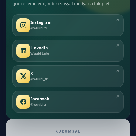
güncellemeler için bizi sosyal medyada takip et.
↗
Instagram
@wuubi.tr
↗
LinkedIn
Wuubi Labs
↗
X
@wuubi_tr
↗
Facebook
@wuubitr
KURUMSAL