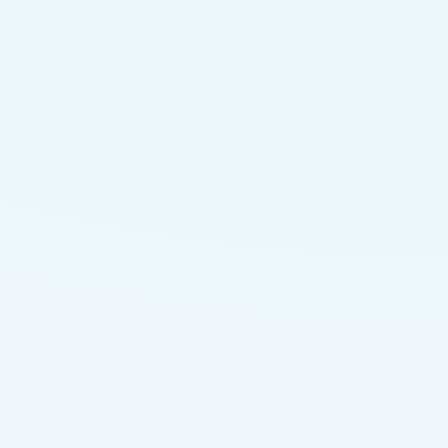
Test
Yemek
22-07-2026 • 19:45
Testi Çöz, Kişiliğine En Uygun Kokteyli Sana
Söyleyeyim!
Haftanın yorgunluğunu atmak nasıl hoşuna gidiyor? Tatil
tercihin nedir? Bu eğlenceli testle karakterini en iyi
yansıtan kokteyli keşfet!