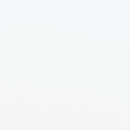
sırasında bulunuyor.
0
0
Devamını Oku
Mert Aslanoğlu
Sv.
2
1
dakika
@
pikseladam
Bilgi Yarışması