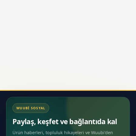
Yemek
06-06-2026 • 12:32
Mutfakta Usta Mısın? Bu Püf Noktaları
Testiyle Kendini Ölç!
Farklı pişirme tekniklerini ne kadar iyi bildiğini keşfet,
mutfak becerilerini geliştirmek için hemen teste katıl.
0
0
Devamını Oku
WUUBI SOSYAL
Paylaş, keşfet ve bağlantıda kal
Ürün haberleri, topluluk hikayeleri ve Wuubi'den