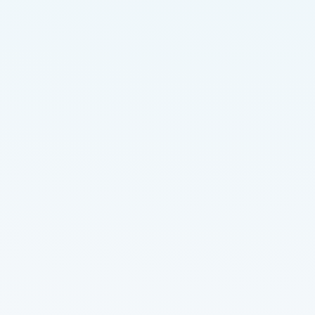
0
0
Devamını Oku
Selin Karaçay
Sv.
2
1
dakika
@
dersarasicay
Test
Yemek