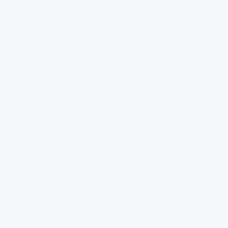
Standart
Yemek
08-06-2026 • 18:41
Dünyanın En İyi Tatlıları Listesinde
Türkiye’den 7 Lezzet
TasteAtlas’ın ‘Dünyanın En İyi Tatlıları’ listesinde
Türkiye’den 7 tatlı yer aldı. Künefe, listenin 3’üncü