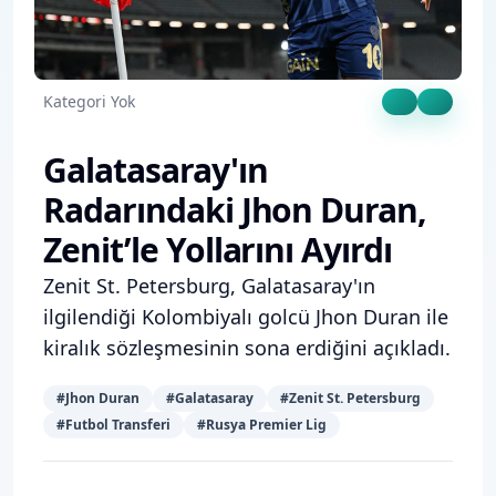
Kategori Yok
Galatasaray'ın
Radarındaki Jhon Duran,
Zenit’le Yollarını Ayırdı
Zenit St. Petersburg, Galatasaray'ın
ilgilendiği Kolombiyalı golcü Jhon Duran ile
kiralık sözleşmesinin sona erdiğini açıkladı.
#
Jhon Duran
#
Galatasaray
#
Zenit St. Petersburg
#
Futbol Transferi
#
Rusya Premier Lig