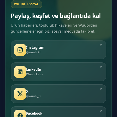
WUUBI SOSYAL
Paylaş, keşfet ve bağlantıda kal
Ürün haberleri, topluluk hikayeleri ve Wuubi'den
güncellemeler için bizi sosyal medyada takip et.
↗
Instagram
@wuubi.tr
↗
LinkedIn
Wuubi Labs
↗
X
@wuubi_tr
↗
Facebook