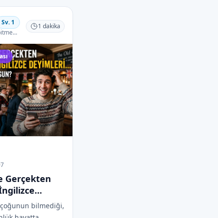
ma gerçek kültürel
arı bir araya
uran
Sv.
1
1
dakika
bitmeden
ası
07
de Gerçekten
İngilizce
Ne Kadar
 çoğunun bilmediği,
ünlük hayatta