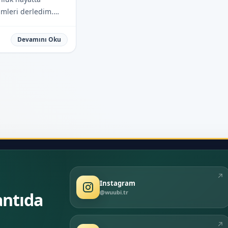
imleri derledim.
 bileceksin?
Devamını Oku
↗
Instagram
@wuubi.tr
antıda
↗