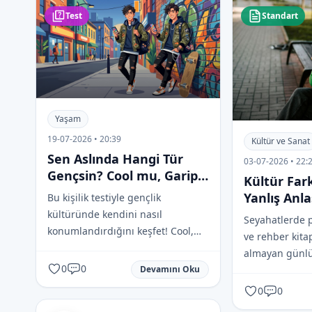
Test
Standart
Yaşam
19-07-2026 • 20:39
Kültür ve Sanat
Sen Aslında Hangi Tür
03-07-2026 • 22:
Gençsin? Cool mu, Garip
Kültür Far
mi, Çok Garip mi?
Yanlış Anla
Bu kişilik testiyle gençlik
Durum
kültüründe kendini nasıl
Seyahatlerde p
konumlandırdığını keşfet! Cool,
ve rehber kita
tuhaf ya da fazlası mı? Eğlenceli
almayan günlük
sorulara cevap ver ve gerçek
0
0
Devamını Oku
yabancılar içi
benliğini ortaya çıkar!
yanlış anlaşıla
0
0
ülkelerinden i