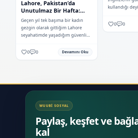
Lahore, Pakistan’da
kullandığı dey
Unutulmaz Bir Hafta:
Bakalım kaçını
Renkli Anlar ve Sıcak
Geçen yıl tek başıma bir kadın
0
0
İnsanlar
gezgin olarak gittiğim Lahore
seyahatimde yaşadığım güvenli
ve renkli deneyimleri bir araya
getirdim.
0
0
Devamını Oku
WUUBI SOSYAL
Paylaş, keşfet ve bağl
kal