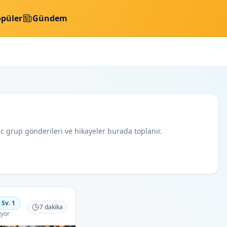
püler
Gündem
lic grup gönderileri ve hikayeler burada toplanır.
gin
Sv.
1
7
dakika
yor