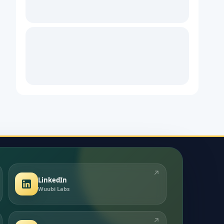
↗
LinkedIn
Wuubi Labs
↗