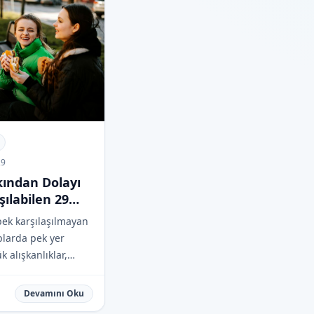
29
kından Dolayı
şılabilen 29
ek karşılaşılmayan
plarda pek yer
 alışkanlıklar,
n bazen garip ya da
bilir. Dünyanın farklı
Devamını Oku
nsanların paylaştığı