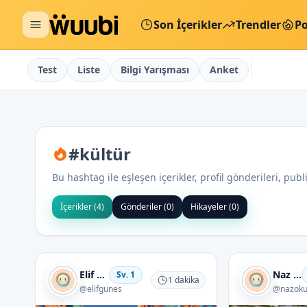
Son İçerikler
Trendler
Po
Test
Liste
Bilgi Yarışması
Anket
#
kültür
Bu hashtag ile eşleşen içerikler, profil gönderileri, pub
İçerikler (
4
)
Gönderiler (
0
)
Hikayeler (
0
)
Elif Güneş
Naz Er
Sv.
1
1
dakika
@
elifgunes
@
nazoku