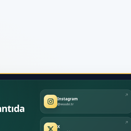
↗
Instagram
@wuubi.tr
antıda
↗
X