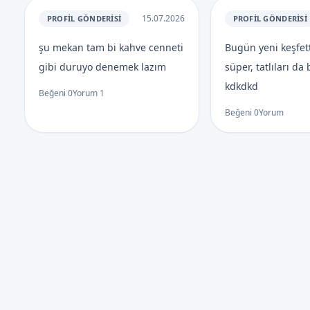
15.07.2026
PROFIL GÖNDERISI
PROFIL GÖNDERISI
şu mekan tam bi kahve cenneti
Bugün yeni keşfe
gibi duruyo denemek lazım
süper, tatlıları da 
kdkdkd
Beğeni
0
Yorum
1
Beğeni
0
Yorum