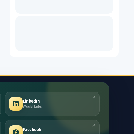
↗
LinkedIn
Wuubi Labs
↗
Facebook