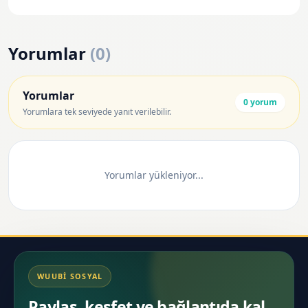
Yorumlar
(
0
)
Yorumlar
0
yorum
Yorumlara tek seviyede yanıt verilebilir.
Yorumlar yükleniyor...
WUUBI SOSYAL
Paylaş, keşfet ve bağlantıda kal