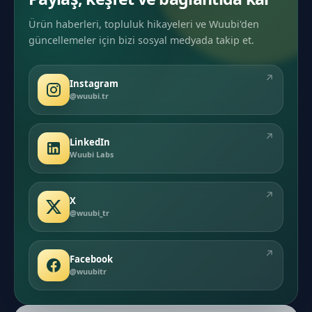
Ürün haberleri, topluluk hikayeleri ve Wuubi'den
güncellemeler için bizi sosyal medyada takip et.
↗
Instagram
@wuubi.tr
↗
LinkedIn
Wuubi Labs
↗
X
@wuubi_tr
↗
Facebook
@wuubitr