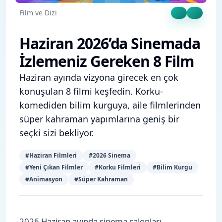
Film ve Dizi
Haziran 2026’da Sinemada
İzlemeniz Gereken 8 Film
Haziran ayında vizyona girecek en çok
konuşulan 8 filmi keşfedin. Korku-
komediden bilim kurguya, aile filmlerinden
süper kahraman yapımlarına geniş bir
seçki sizi bekliyor.
#
Haziran Filmleri
#
2026 Sinema
#
Yeni Çıkan Filmler
#
Korku Filmleri
#
Bilim Kurgu
#
Animasyon
#
Süper Kahraman
2026 Haziran ayında sinema salonları