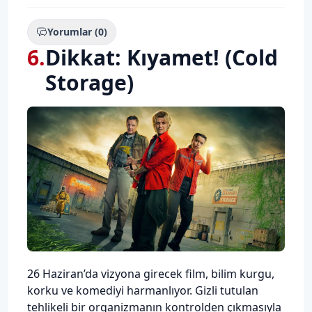
Yorumlar (0)
6
.
Dikkat: Kıyamet! (Cold
Storage)
Description
26 Haziran’da vizyona girecek film, bilim kurgu,
korku ve komediyi harmanlıyor. Gizli tutulan
tehlikeli bir organizmanın kontrolden çıkmasıyla