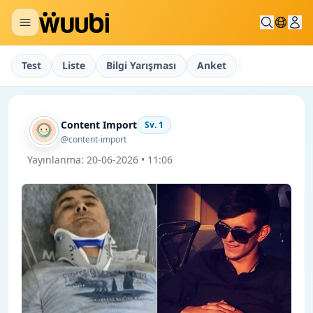
Test
Liste
Bilgi Yarışması
Anket
Content Import
Sv.
1
@content-import
Yayınlanma:
20-06-2026 • 11:06