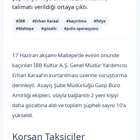
talimatı verildiği ortaya çıktı.
#
İBB
#
Erhan Karaal
#
kaçırılma
#
fidye
#
Maltepe
#
gözaltı
#
polis operasyonu
17 Haziran akşamı Maltepe’de evinin önünde
kaçırılan İBB Kültür A.Ş. Genel Müdür Yardımcısı
Erhan Karaal’ın kurtarılması üzerine soruşturma
derinleşti. Asayiş Şube Müdürlüğü Gasp Büro
Amirliği ekipleri, olayla bağlantılı 2 yeni kişiyi
daha gözaltına aldı ve toplam şüpheli sayısı 10’a
yükseldi.
Korsan Taksiciler