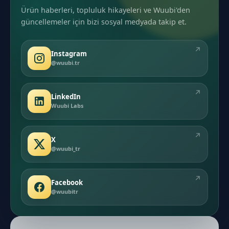
Ürün haberleri, topluluk hikayeleri ve Wuubi'den
güncellemeler için bizi sosyal medyada takip et.
↗
Instagram
@wuubi.tr
↗
LinkedIn
Wuubi Labs
↗
X
@wuubi_tr
↗
Facebook
@wuubitr