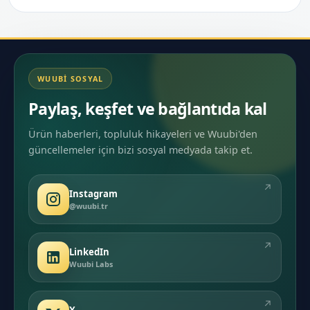
WUUBI SOSYAL
Paylaş, keşfet ve bağlantıda kal
Ürün haberleri, topluluk hikayeleri ve Wuubi'den
güncellemeler için bizi sosyal medyada takip et.
↗
Instagram
@wuubi.tr
↗
LinkedIn
Wuubi Labs
↗
X