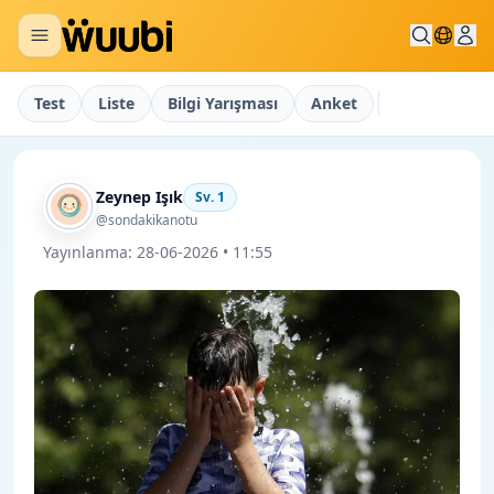
Test
Liste
Bilgi Yarışması
Anket
Zeynep Işık
Sv.
1
@sondakikanotu
Yayınlanma:
28-06-2026 • 11:55