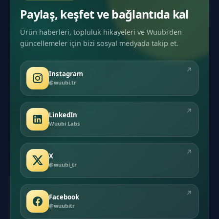
Paylaş, keşfet ve bağlantıda kal
Ürün haberleri, topluluk hikayeleri ve Wuubi'den
güncellemeler için bizi sosyal medyada takip et.
↗
Instagram
@wuubi.tr
↗
LinkedIn
Wuubi Labs
↗
X
@wuubi_tr
↗
Facebook
@wuubitr