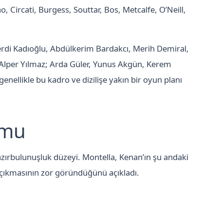
no, Circati, Burgess, Souttar, Bos, Metcalfe, O’Neill,
; Ferdi Kadıoğlu, Abdülkerim Bardakcı, Merih Demiral,
 Alper Yılmaz; Arda Güler, Yunus Akgün, Kerem
enellikle bu kadro ve dizilişe yakın bir oyun planı
umu
 hazırbulunuşluk düzeyi. Montella, Kenan’ın şu andaki
 çıkmasının zor göründüğünü açıkladı.