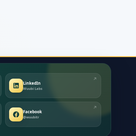
↗
LinkedIn
Wuubi Labs
↗
Facebook
@wuubitr