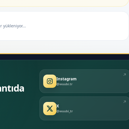
 yükleniyor...
↗
Instagram
@wuubi.tr
antıda
↗
X
@wuubi_tr