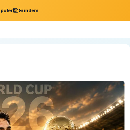
püler
Gündem