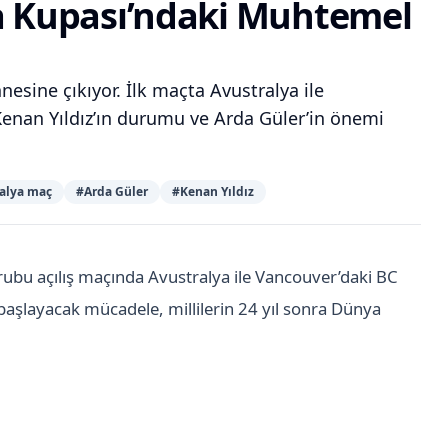
a Kupası’ndaki Muhtemel
esine çıkıyor. İlk maçta Avustralya ile
 Kenan Yıldız’ın durumu ve Arda Güler’in önemi
alya maç
#
Arda Güler
#
Kenan Yıldız
rubu açılış maçında Avustralya ile Vancouver’daki BC
 başlayacak mücadele, millilerin 24 yıl sonra Dünya