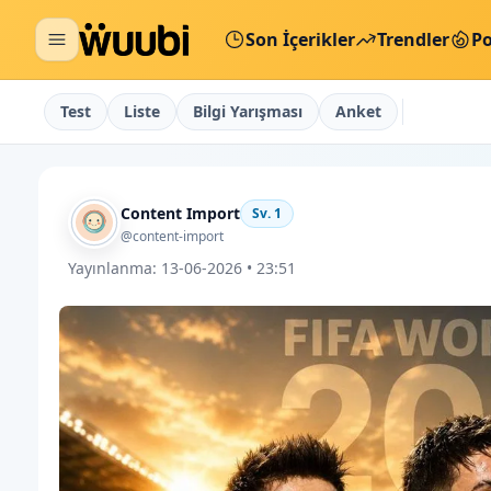
Son İçerikler
Trendler
Po
Test
Liste
Bilgi Yarışması
Anket
Content Import
Sv.
1
@content-import
Yayınlanma:
13-06-2026 • 23:51