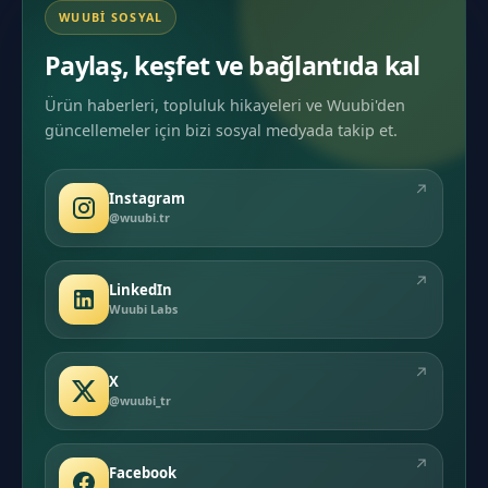
WUUBI SOSYAL
Paylaş, keşfet ve bağlantıda kal
Ürün haberleri, topluluk hikayeleri ve Wuubi'den
güncellemeler için bizi sosyal medyada takip et.
↗
Instagram
@wuubi.tr
↗
LinkedIn
Wuubi Labs
↗
X
@wuubi_tr
↗
Facebook