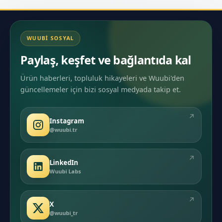
WUUBI SOSYAL
Paylaş, keşfet ve bağlantıda kal
Ürün haberleri, topluluk hikayeleri ve Wuubi'den
güncellemeler için bizi sosyal medyada takip et.
↗
Instagram
@wuubi.tr
↗
LinkedIn
Wuubi Labs
↗
X
@wuubi_tr